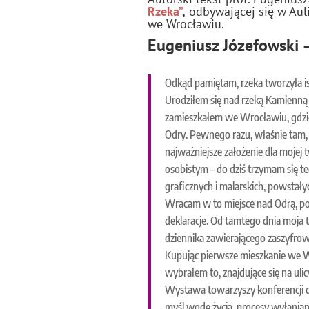
Rzeka”
,
odbywającej się w Aul
we Wrocławiu.
Eugeniusz Józefowski 
Odkąd pamiętam, rzeka tworzyła i
Urodziłem się nad rzeką Kamienną
zamieszkałem we Wrocławiu, gdzie
Odry. Pewnego razu, właśnie tam,
najważniejsze założenie dla mojej 
osobistym – do dziś trzymam się te
graficznych i malarskich, powstał
Wracam w to miejsce nad Odrą, pod
deklaracje. Od tamtego dnia moja
dziennika zawierającego zaszyfro
Kupując pierwsze mieszkanie we Wr
wybrałem to, znajdujące się na uli
Wystawa towarzyszy konferencji d
myśl wodę życia, procesy wyłaniania