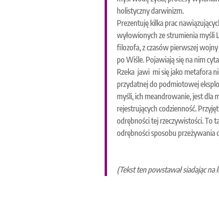
holistyczny darwinizm.
Prezentuję kilka prac nawiązując
wyłowionych ze strumienia myśli 
filozofa, z czasów pierwszej wojn
po Wiśle. Pojawiają się na nim cyta
Rzeka jawi mi się jako metafora 
przydatnej do podmiotowej eksplo
myśli, ich meandrowanie, jest dl
rejestrujących codzienność. Przy
odrębności tej rzeczywistości. To 
odrębności sposobu przeżywania d
(Tekst ten powstawał siadając na 