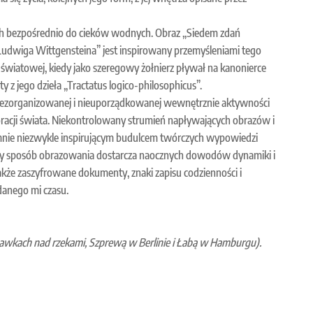
ych bezpośrednio do cieków wodnych. Obraz „Siedem zdań
Ludwiga Wittgensteina” jest inspirowany przemyśleniami tego
y światowej, kiedy jako szeregowy żołnierz pływał na kanonierce
ty z jego dzieła „Tractatus logico-philosophicus”.
niezorganizowanej i nieuporządkowanej wewnętrznie aktywności
racji świata. Niekontrolowany strumień napływających obrazów i
a mnie niezwykle inspirującym budulcem twórczych wypowiedzi
jęty sposób obrazowania dostarcza naocznych dowodów dynamiki i
także zaszyfrowane dokumenty, znaki zapisu codzienności i
anego mi czasu.
ławkach nad rzekami, Szprewą w Berlinie i Łabą w Hamburgu).