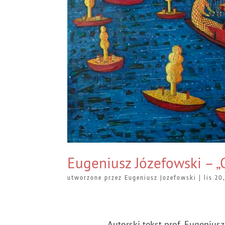
Eugeniusz Józefowski – „
utworzone przez
Eugeniusz Jozefowski
|
lis 20
Autorski tekst prof. Eugenius