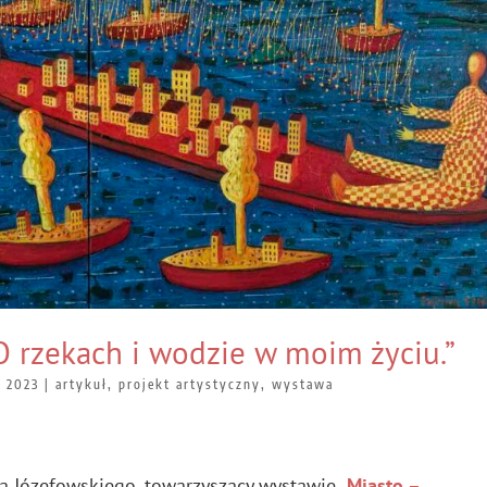
O rzekach i wodzie w moim życiu.”
, 2023
|
artykuł
,
projekt artystyczny
,
wystawa
za Józefowskiego, towarzyszący wystawie
„
Miasto –