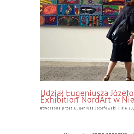
Udział Eugeniusza Józefo
Exhibition NordArt w N
utworzone przez
Eugeniusz Jozefowski
|
sie 29