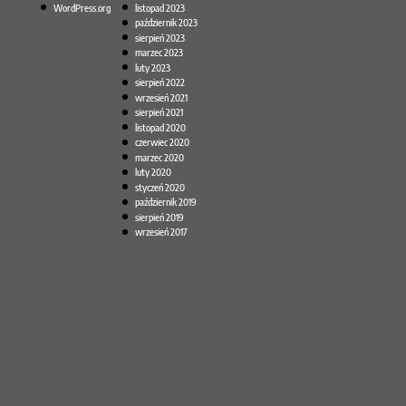
WordPress.org
listopad 2023
październik 2023
sierpień 2023
marzec 2023
luty 2023
sierpień 2022
wrzesień 2021
sierpień 2021
listopad 2020
czerwiec 2020
marzec 2020
luty 2020
styczeń 2020
październik 2019
sierpień 2019
wrzesień 2017