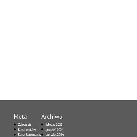
Meta
Archiwa
Zaloguj się
listopad 2025
Kanał wpisów
grudzień 2024
Kanał komentarzy
czerwiec 2024